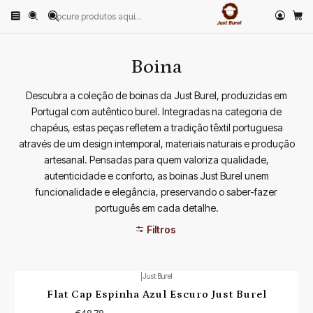
Início
PRODUTOS
CHAPÉUS
Boina
Boina
Descubra a coleção de boinas da Just Burel, produzidas em
Portugal com autêntico burel. Integradas na categoria de
chapéus, estas peças refletem a tradição têxtil portuguesa
através de um design intemporal, materiais naturais e produção
artesanal. Pensadas para quem valoriza qualidade,
autenticidade e conforto, as boinas Just Burel unem
funcionalidade e elegância, preservando o saber-fazer
português em cada detalhe.
Filtros
|
Just Burel
Flat Cap Espinha Azul Escuro Just Burel
€48,78