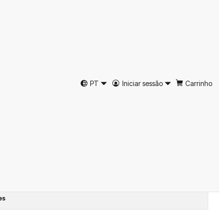
pinha Azul Escuro Just
PT
Iniciar sessão
Carrinho
ar ao Carrinho
Comprar agora
tos
es