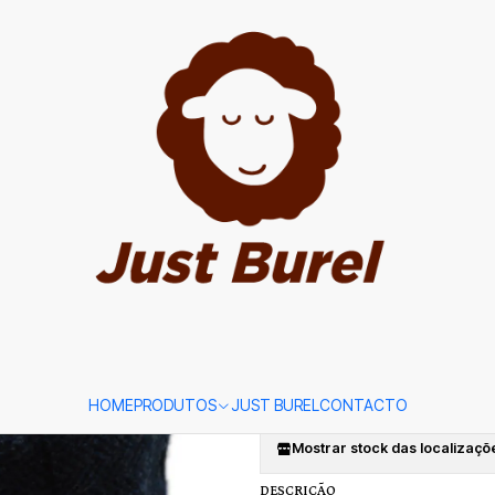
st Burel
|
Flat Cap Es
Burel
TAMANHO
56
58
60
62
Adicion
Quantidade
Adicionar à lista de favori
HOME
PRODUTOS
JUST BUREL
CONTACTO
Mostrar stock das localizaçõ
DESCRIÇÃO