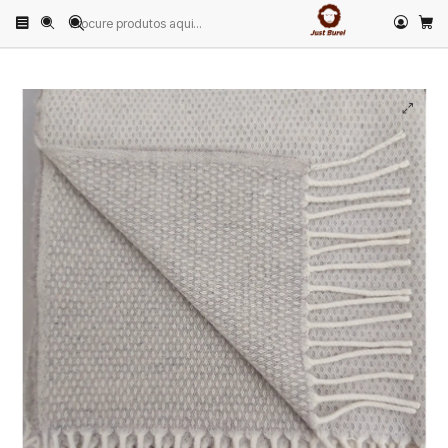
Início
PRODUTOS
CASA & DECORAÇÃO
Mantas
Manta Lã Losangos Beige Just Burel