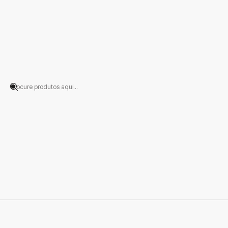
Início
PRODUTOS
CALÇADO
Baby Shoes
Na categoria de Baby Shoes da Just Burel encontrará modelos pro
técnicas artesanais e de um design contemporâneo, estes modelos c
da tradição têxtil portuguesa, of
Pode tentar p