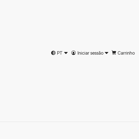
 pela sua autenticidade e durabilidade. Desenvolvidos através de
PT
Iniciar sessão
Carrinho
 compromisso da Just Burel com a produção nacional e a preservação
 artesanal e um estilo intemporal.
tros produtos.