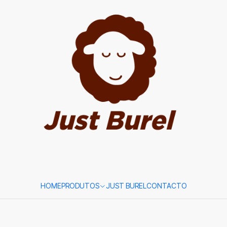
Baby Shoes
duzidos em Portugal com burel, um tecido tradicional de lã reconhecido
ombinam conforto, qualidade e materiais naturais. A coleção reflete o
erecendo calçado cuidadosamente produzido para quem valoriza o fabrico
Ainda não há produtos disponíveis aqui
rocurar outras categorias ou usar a barra de pesquisa para encontrar ou
HOME
PRODUTOS
JUST BUREL
CONTACTO