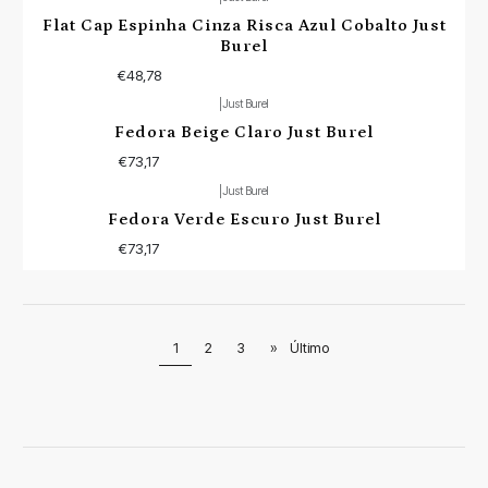
Flat Cap Espinha Cinza Risca Azul Cobalto Just
Burel
€48,78
|
Just Burel
Fedora Beige Claro Just Burel
€73,17
|
Just Burel
Fedora Verde Escuro Just Burel
€73,17
1
2
3
»
Último