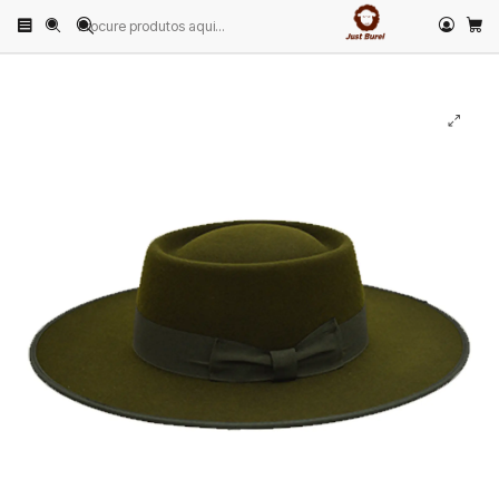
Início
PRODUTOS
CHAPÉUS
Português
Chapéu Português em Feltro de Lã Merina Verde Escuro Just Burel