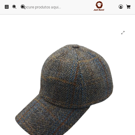
Início
PRODUTOS
CHAPÉUS
Boné
Baseball Cap Espinha Cinza Risca Azul Cobalto Just Burel