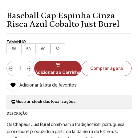
|
Baseball Cap Espinha Cinza
Risca Azul Cobalto Just Burel
TAMANHO
56
58
60
62
Comprar agora
Quantidade
Adicionar ao Carrinho
Adicionar à lista de favoritos
Mostrar stock das localizações
DESCRIÇÃO
Os Chapéus Just Burel combinam a tradição têxtil portuguesa
com o burel produzido a partir da lã da Serra da Estrela. O