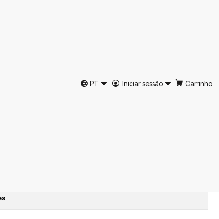
de Escuro Liso Risca
eed Just Burel
PT
Iniciar sessão
Carrinho
ar ao Carrinho
Comprar agora
tos
es