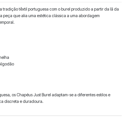
tradição têxtil portuguesa com o burel produzido a partir da lã da
uma peça que alia uma estética clássica a uma abordagem
emporal.
melha
 Algodão
uguesa, os Chapéus Just Burel adaptam-se a diferentes estilos e
ca discreta e duradoura.