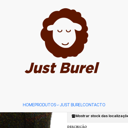
ca Vermelha Tweed Just Burel
|
Flat Cap Ver
Vermelha Tw
TAMANHO
56
58
60
Adicion
Quantidade
Adicionar à lista de favori
HOME
PRODUTOS
JUST BUREL
CONTACTO
Mostrar stock das localizaçõ
DESCRIÇÃO