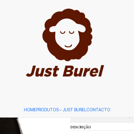
|
Pantufo Cas
5.0
1 avaliação
TAMANHO
34
36
38
40
Adicion
Quantidade
Adicionar à lista de favori
HOME
PRODUTOS
JUST BUREL
CONTACTO
Mostrar stock das localizaçõ
DESCRIÇÃO