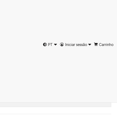
tanho Just Burel
PT
Iniciar sessão
Carrinho
42
44
46
ar ao Carrinho
Comprar agora
tos
es