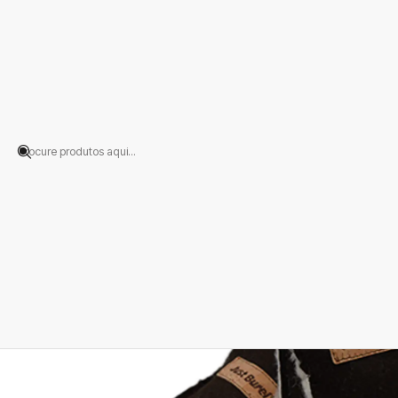
Início
PRODUTOS
CALÇADO
Pantufos
Pantufo Castanho Just Burel