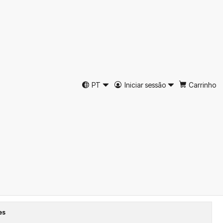
erão Lã Espinha
st Burel
PT
Iniciar sessão
Carrinho
39
40
41
42
43
44
45
46
ar ao Carrinho
Comprar agora
tos
es