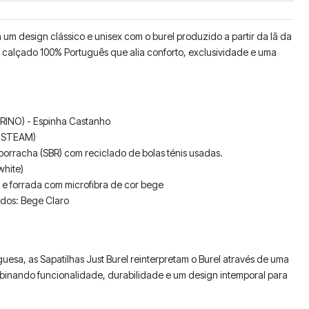
 um design clássico e unisex com o burel produzido a partir da lã da
m calçado 100% Português que alia conforto, exclusividade e uma
ERINO) - Espinha Castanho
N STEAM)
 borracha (SBR) com reciclado de bolas ténis usadas.
white)
 e forrada com microfibra de cor bege
ados: Bege Claro
uguesa, as Sapatilhas Just Burel reinterpretam o Burel através de uma
ando funcionalidade, durabilidade e um design intemporal para