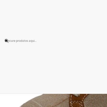
Início
PRODUTOS
CALÇADO
Sapatilhas
Sapatilha Verão Lã Espinha