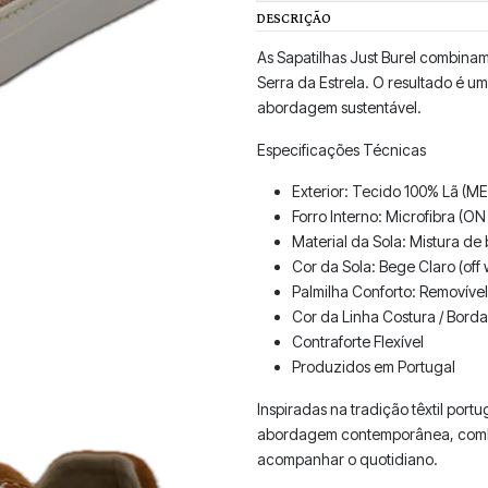
DESCRIÇÃO
As Sapatilhas Just Burel combinam
Serra da Estrela. O resultado é u
abordagem sustentável.
Especificações Técnicas
Exterior: Tecido 100% Lã (M
Forro Interno: Microfibra (O
Material da Sola: Mistura de
Cor da Sola: Bege Claro (off 
Palmilha Conforto: Removível
Cor da Linha Costura / Bord
Contraforte Flexível
Produzidos em Portugal
Inspiradas na tradição têxtil port
abordagem contemporânea, combin
acompanhar o quotidiano.